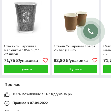
Стакан 2-шаровий з
Стакан 2-шаровий Крафт
Стак
малюнком 185мл ("S")
250мл (30шт)
малю
-25шт/уп
- 25
71,75
82,80
71,
₴/упаковка
₴/упаковка
Купити
Купити
Про нас
100% позитивних з 167 відгуків за рік
Працює з 07.04.2022