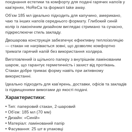
поєднання естетики та комфорту для подачі гарячих напоїв у
кав’ярнях, HoReCa та форматі take away.
Об’єм 185 мл ідеально підходить для капучино, американо,
чаю та інших напоїв середнього формату. Глибокий синій
колір із лаконічним дизайном виглядає стримано та сучасно,
підкреслюючи стиль закладу.
Двошарова конструкція забезпечує ефективну теплоізоляцію
— стакан не нагрівається зовні, що дозволяє комфортно
тримати гарячий напій без використання холдера.
Виготовлений із щільного паперу з внутрішнім ламінованим
шаром, що гарантує герметичність і захист від протікань.
Стакан добре тримає форму навіть при активному
використанні.
Ідеально підходить для кав’ярень, доставки, офісів та закладів
із підвищеними вимогами до якості подачі.
Характеристики:
• Тип: паперовий стакан, 2-шаровий
• Об’єм: 185 мл (70 мм)
• Дизайн: «Синій»
• Матеріал: ламінований папір
• Фасування: 25 шт в упаковці