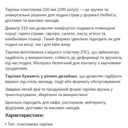
Тарілка пластикова 210 мм (100 шт/уп) — це зручне та
універсальне рішення для подачі страв у форматі HoReCa,
доставки та масових заходів.
Діаметр 210 мм дозволяє комфортно подавати повноцінні
порції: гарячі страви, гарніри, салати, пасту, м’ясні та
комбіновані позиції. Такий формат ідеально підходить як для
подачі на місці, так і для take away.
Тарілка виготовлена з міцного пластику (ПС), що забезпечує
надійність у використанні, стійкість до деформації та зручність
під час подачі. Матеріал безпечний для контакту з харчовими
продуктами.
Тарілки бувають у різних дизайнах
, що дозволяє підібрати
варіант під стиль закладу, події або формату обслуговування.
Завдяки легкій вазі та продуманій формі тарілка зручна у
транспортуванні, зберіганні та використанні.
Ідеально підходить для кафе, ресторанів, кейтерингу,
фудтраків, доставки та масових заходів.
Характеристики:
• Тип: пластикова тарілка