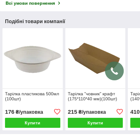
Всі умови повернення
Подібні товари компанії
Тарілка пластикова 500мл
Тарілка "човник" крафт
Тарі
(100шт)
(175*110*40 мм)(100шт)
(140
176
215
410
₴/упаковка
₴/упаковка
Купити
Купити