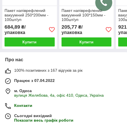
Пакет напіврефлений
Пакет напіврефлений
Паке
вакуумний 250*200мм -
вакуумний 100*150мм -
ваку
100шт/уп
100шт/уп
100ш
684,89
205,77
921
₴/
₴/
упаковка
упаковка
упа
Купити
Купити
Про нас
100% позитивних з 167 відгуків за рік
Працює з 07.04.2022
м. Одеса
вулиця Желябова, 4а, офіс 410, Одеса, Україна
Контакти
Сьогодні вихідний
Показати весь графік роботи