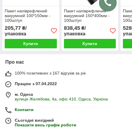
Пакет напіврефлений
Пакет напіврефлений
Паке
вакуумний 100*150мм -
вакуумний 150*400мм -
ваку
100шт/уп
100шт/уп
100ш
205,77
838,45
528
₴/
₴/
упаковка
упаковка
упа
Купити
Купити
Про нас
100% позитивних з 167 відгуків за рік
Працює з 07.04.2022
м. Одеса
вулиця Желябова, 4а, офіс 410, Одеса, Україна
Контакти
Сьогодні вихідний
Показати весь графік роботи