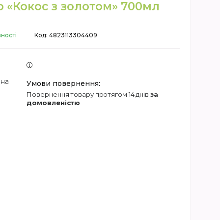
 «Кокос з золотом» 700мл
вності
Код:
4823113304409
 на
повернення товару протягом 14 днів
за
домовленістю