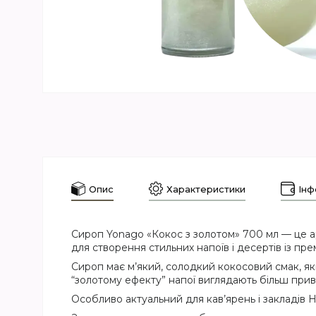
Опис
Характеристики
Інф
Сироп Yonago «Кокос з золотом» 700 мл — це а
для створення стильних напоїв і десертів із пр
Сироп має м’який, солодкий кокосовий смак, я
“золотому ефекту” напої виглядають більш прива
Особливо актуальний для кав’ярень і закладів 