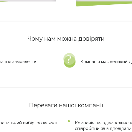
Чому нам можна довіряти
нання замовлення
Компанія має великий до
Переваги нашої компанії
авильний вибір, розкажуть
Компанія вкладає величезн
співробітників відповідал