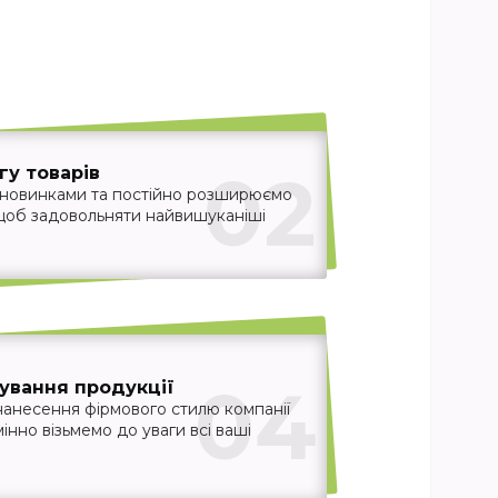
02
у товарів
 новинками та постійно розширюємо
 щоб задовольняти найвишуканіші
04
ування продукції
нанесення фірмового стилю компанії
інно візьмемо до уваги всі ваші