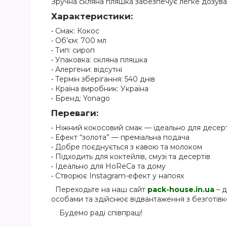
Зручна скляна пляшка забезпечує легке дозуван
Характеристики:
• Смак: Кокос
• Об’єм: 700 мл
• Тип: сироп
• Упаковка: скляна пляшка
• Алергени: відсутні
• Термін зберігання: 540 днів
• Країна виробник: Україна
• Бренд: Yonago
Переваги:
• Ніжний кокосовий смак — ідеально для десер
• Ефект “золота” — преміальна подача
• Добре поєднується з кавою та молоком
• Підходить для коктейлів, смузі та десертів
• Ідеально для HoReCa та дому
• Створює Instagram-ефект у напоях
Переходьте на наш сайт
pack-house.in.ua
– д
особами та здійснює відвантаження з безготівк
Будемо раді співпраці!