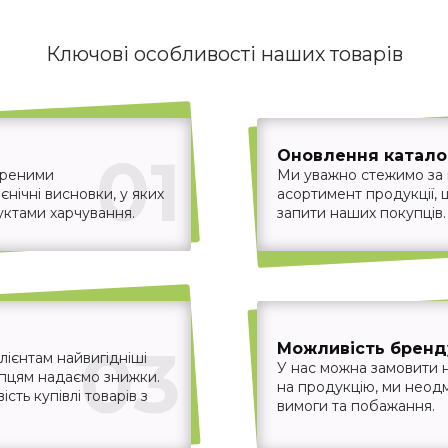
Ключові особливості наших товарів
01
Оновлення каталог
іреними
Ми уважно стежимо за
єнічні висновки, у яких
асортимент продукції,
уктами харчування.
запити наших покупців.
03
Можливість бренд
ієнтам найвигідніші
У нас можна замовити 
упцям надаємо знижки.
на продукцію, ми неодм
ть купівлі товарів з
вимоги та побажання.