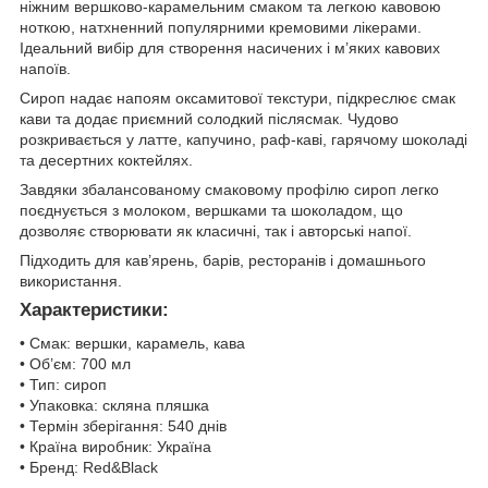
ніжним вершково-карамельним смаком та легкою кавовою
ноткою, натхненний популярними кремовими лікерами.
Ідеальний вибір для створення насичених і м’яких кавових
напоїв.
Сироп надає напоям оксамитової текстури, підкреслює смак
кави та додає приємний солодкий післясмак. Чудово
розкривається у латте, капучино, раф-каві, гарячому шоколаді
та десертних коктейлях.
Завдяки збалансованому смаковому профілю сироп легко
поєднується з молоком, вершками та шоколадом, що
дозволяє створювати як класичні, так і авторські напої.
Підходить для кав’ярень, барів, ресторанів і домашнього
використання.
Характеристики:
• Смак: вершки, карамель, кава
• Об’єм: 700 мл
• Тип: сироп
• Упаковка: скляна пляшка
• Термін зберігання: 540 днів
• Країна виробник: Україна
• Бренд: Red&Black