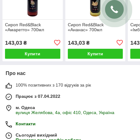
Сироп Red&Black
Сироп Red&Black
Сиро
«Амаретто» 700мл
«Ананас» 700мл
«Імб
143,03
143,03
143
₴
₴
Купити
Купити
Про нас
100% позитивних з 170 відгуків за рік
Працює з 07.04.2022
м. Одеса
вулиця Желябова, 4а, офіс 410, Одеса, Україна
Контакти
Сьогодні вихідний
Показати весь графік роботи