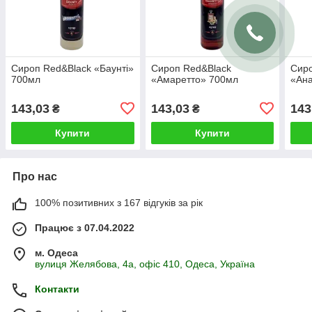
Сироп Red&Black «Баунті»
Сироп Red&Black
Сиро
700мл
«Амаретто» 700мл
«Ан
143,03
143,03
143
₴
₴
Купити
Купити
Про нас
100% позитивних з 167 відгуків за рік
Працює з 07.04.2022
м. Одеса
вулиця Желябова, 4а, офіс 410, Одеса, Україна
Контакти