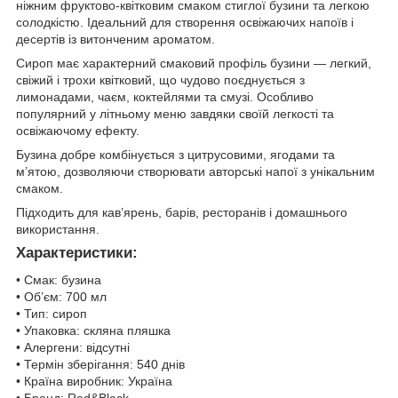
ніжним фруктово-квітковим смаком стиглої бузини та легкою
солодкістю. Ідеальний для створення освіжаючих напоїв і
десертів із витонченим ароматом.
Сироп має характерний смаковий профіль бузини — легкий,
свіжий і трохи квітковий, що чудово поєднується з
лимонадами, чаєм, коктейлями та смузі. Особливо
популярний у літньому меню завдяки своїй легкості та
освіжаючому ефекту.
Бузина добре комбінується з цитрусовими, ягодами та
м’ятою, дозволяючи створювати авторські напої з унікальним
смаком.
Підходить для кав’ярень, барів, ресторанів і домашнього
використання.
Характеристики:
• Смак: бузина
• Об’єм: 700 мл
• Тип: сироп
• Упаковка: скляна пляшка
• Алергени: відсутні
• Термін зберігання: 540 днів
• Країна виробник: Україна
• Бренд: Red&Black