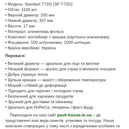
• Модель: Standart T72G (SP T72G)
• Об’єм: 1100 мл
• Верхній діаметр: 330 мм
• Нижній діаметр: 307 мм
• Висота: 17 мм
• Матеріал: алюмінієва фольга
• Комплект: контейнер + кришка (картонно-алюмінієва)
• Фасування: 100 шт/упаковка, 1000 шт/ящик
• Країна виробник: Україна
Переваги:
• Великий діаметр — ідеально для піци та випічки
• Низький формат — зручно для страв із великою площею
• Добре утримує тепло
• Щільна кришка — захист і збереження температури
• Міцний і стійкий до деформації
• Підходить для гарячих і холодних страв
• Безпечний для харчових продуктів
• Зручний для доставки та takeaway
• Ідеально для HoReCa, пекарень і фаст-фуду
Переходьте на наш сайт
pack-house.in.ua
– де
представлені інші види пакетів, упаковки та посуду. Наша
компанія співпрацює у тому числі з юридичними особами та