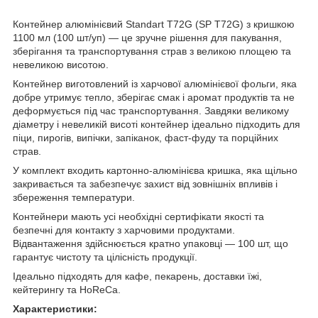
Контейнер алюмінієвий Standart T72G (SP T72G) з кришкою
1100 мл (100 шт/уп) — це зручне рішення для пакування,
зберігання та транспортування страв з великою площею та
невеликою висотою.
Контейнер виготовлений із харчової алюмінієвої фольги, яка
добре утримує тепло, зберігає смак і аромат продуктів та не
деформується під час транспортування. Завдяки великому
діаметру і невеликій висоті контейнер ідеально підходить для
піци, пирогів, випічки, запіканок, фаст-фуду та порційних
страв.
У комплект входить картонно-алюмінієва кришка, яка щільно
закривається та забезпечує захист від зовнішніх впливів і
збереження температури.
Контейнери мають усі необхідні сертифікати якості та
безпечні для контакту з харчовими продуктами.
Відвантаження здійснюється кратно упаковці — 100 шт, що
гарантує чистоту та цілісність продукції.
Ідеально підходять для кафе, пекарень, доставки їжі,
кейтерингу та HoReCa.
Характеристики: