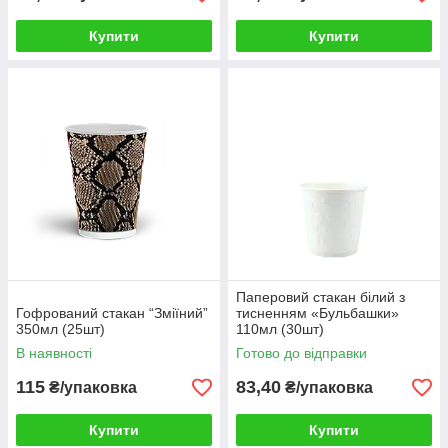
Купити
Купити
Паперовий стакан білий з
Гофрований стакан “Зміїний”
тисненням «Бульбашки»
350мл (25шт)
110мл (30шт)
В наявності
Готово до відправки
115
83,40
₴/упаковка
₴/упаковка
Купити
Купити